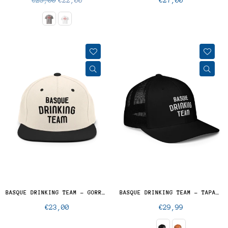
normal
normal
BASQUE DRINKING TEAM - GORRA SNAPBACK
BASQUE DRINKING TEAM - TAPA CERRADA
Precio
Precio
€23,00
€29,99
normal
normal