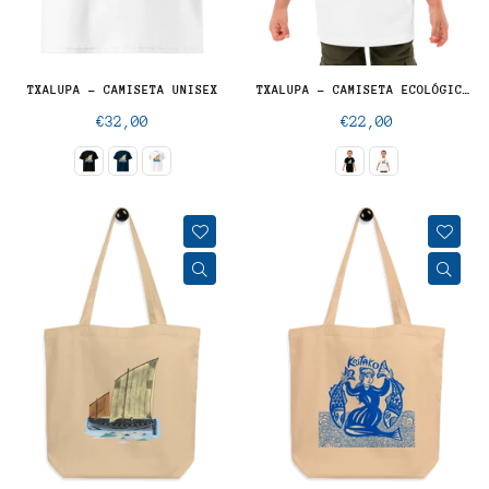
TXALUPA - CAMISETA UNISEX
TXALUPA - CAMISETA ECOLÓGICA PARA NIÑOS
Precio
Precio
€32,00
€22,00
normal
normal