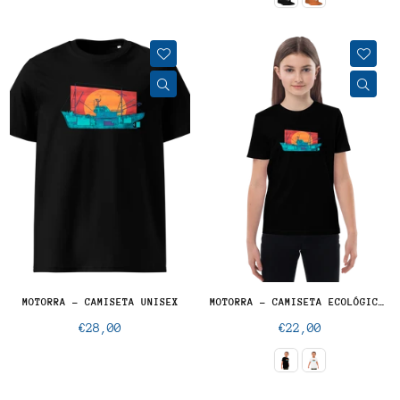
MOTORRA - CAMISETA UNISEX
MOTORRA - CAMISETA ECOLÓGICA PARA NIÑOS
Precio
Precio
€28,00
€22,00
normal
normal