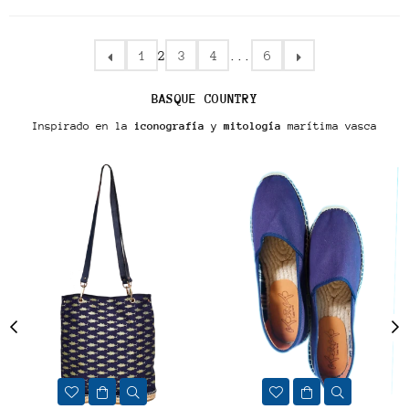
1
2
3
4
...
6
BASQUE COUNTRY
Inspirado en la
iconografía
y
mitología
marítima vasca