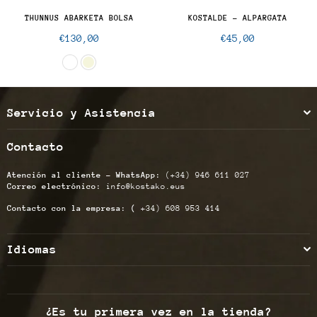
THUNNUS ABARKETA BOLSA
KOSTALDE - ALPARGATA
Precio
Precio
€130,00
€45,00
normal
normal
Servicio y Asistencia
Contacto
Atención al cliente - WhatsApp:
(+34) 946 611 027
Correo electrónico:
info@kostako.eus
Contacto con la empresa: (
+34) 608 953 414
Idiomas
¿Es tu primera vez en la tienda?