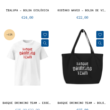
TXALUPA - BOLSA ECOLÓGICA
KOSTAKO WAVES - BOLSA DE VIAJE ECOLÓGICA
Precio
Precio
€24,00
€22,00
normal
normal
-12%
BASQUE DRINKING TEAM - ESSENCIAL
BASQUE DRINKING TEAM - BOLSA ECOLÓGICA GRANDE
Precio
Precio
€25,00
€22,00
€27,00