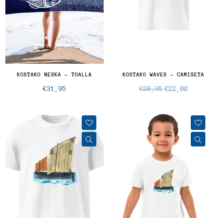
KOSTAKO NESKA - TOALLA
KOSTAKO WAVES - CAMISETA
Precio
Precio
€31,95
€28,95
€22,00
normal
normal