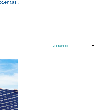
biental.
Ordenar
por