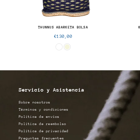
THUNNUS ABARKETA BOLSA
Precio
€130,00
normal
Servicio y Asistencia
Sobre nosotros
Términos y condiciones
Política de envíos
Política de reembolso
Política de privacidad
Preguntas frecuentes