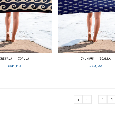
KRESALA - TOALLA
THUNNUS - TOALLA
Precio
Precio
€40,00
€40,00
normal
normal
1
...
4
5