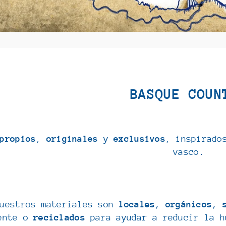
BASQUE COUN
propios
,
originales
y
exclusivos
, inspirado
vasco.
nuestros materiales son
locales
,
orgánicos
,
ente o
reciclados
para ayudar a reducir la h