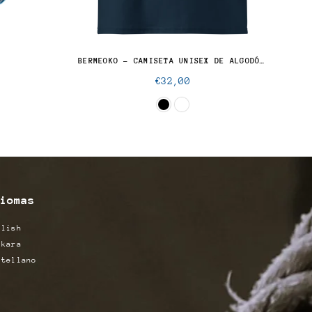
BERMEOKO - CAMISETA UNISEX DE ALGODÓN ORGÁNICO
Precio
€32,00
normal
iomas
glish
skara
stellano