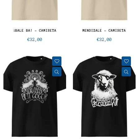
¡BALE BA! - CAMISETA
MENDIZALE - CAMISETA
Precio
Precio
€32,00
€32,00
normal
normal