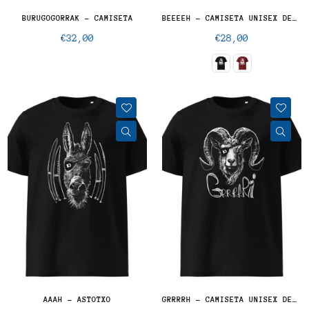
BURUGOGORRAK - CAMISETA
BEEEEH - CAMISETA UNISEX DE ALGODÓN ORGÁNICO
Precio
Precio
€32,00
€28,00
normal
normal
AAAH - ASTOTXO
GRRRRH - CAMISETA UNISEX DE ALGODÓN ORGÁNICO