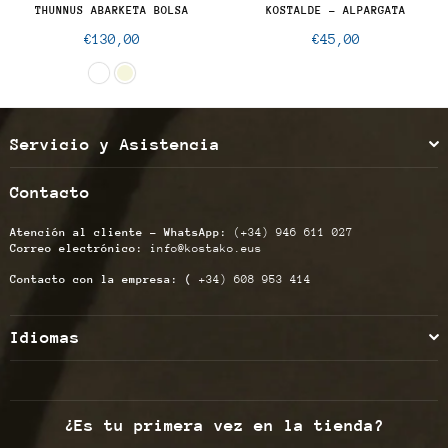
THUNNUS ABARKETA BOLSA
KOSTALDE - ALPARGATA
Precio
Precio
€130,00
€45,00
normal
normal
Servicio y Asistencia
Contacto
Atención al cliente - WhatsApp:
(+34) 946 611 027
Correo electrónico:
info@kostako.eus
Contacto con la empresa: (
+34) 608 953 414
Idiomas
¿Es tu primera vez en la tienda?