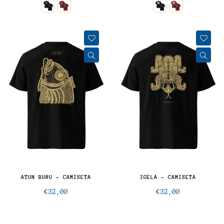
ATUN BURU - CAMISETA
IGELA - CAMISETA
Precio
Precio
€32,00
€32,00
normal
normal