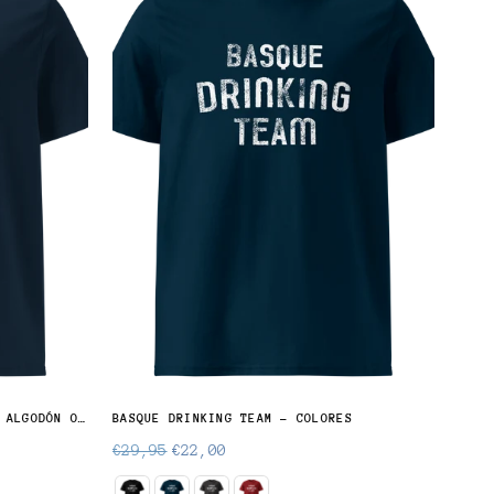
BERMEOKO - CAMISETA UNISEX DE ALGODÓN ORGÁNICO
BASQUE DRINKING TEAM - COLORES
SUKA
Precio
Prec
€29,95
€22,00
€28
normal
norm