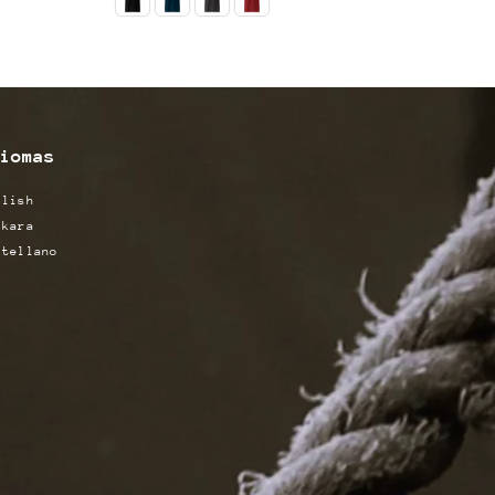
iomas
glish
skara
stellano