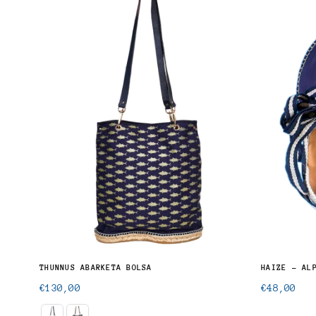
THUNNUS ALALUNGA - CAMISA ABOTONADA UNISEX
THUNNUS ABARKETA BOLSA
HAIZE - AL
Precio
Precio
€130,00
€48,00
normal
normal