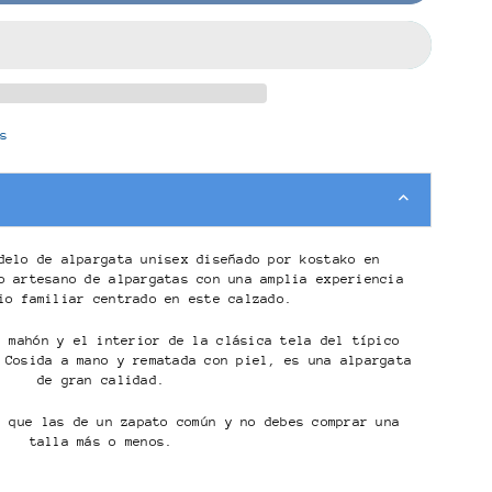
os
delo de alpargata unisex diseñado por kostako en
o artesano de alpargatas con una amplia experiencia
io familiar centrado en este calzado.
e mahón y el interior de la clásica tela del típico
 Cosida a mano y rematada con piel, es una alpargata
de gran calidad.
s que las de un zapato común y no debes comprar una
talla más o menos.