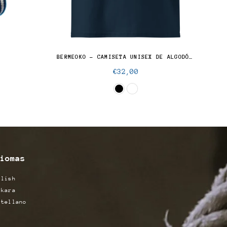
BERMEOKO - CAMISETA UNISEX DE ALGODÓN ORGÁNICO
Precio
€32,00
normal
iomas
glish
skara
stellano